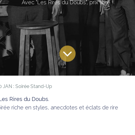
Avec "Les Rires du Doubs", prix libre !
0 JAN : Soirée Stand-Up
Les Rires du Doubs
.
irée riche en styles, anecdotes et éclats de rire