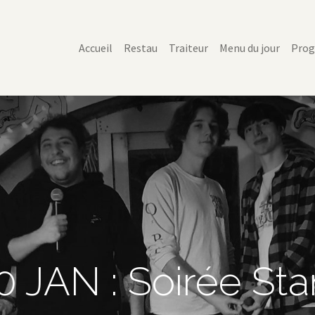
Accueil
Restau
Traiteur
Menu du jour
Pro
0 JAN : Soirée St