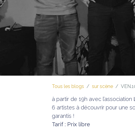
Tous les blogs
sur scène
VEN.1
à partir de 19h avec l’association
6 artistes à découvrir pour une so
garantis !
Tarif : Prix libre